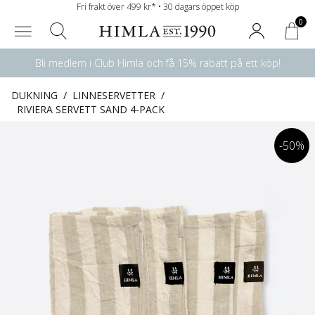
Fri frakt över 499 kr* • 30 dagars öppet köp
0
Bli medlem i Club Himla och få 15% rabatt på ett köp!
DUKNING
/
LINNESERVETTER
/
RIVIERA SERVETT SAND 4-PACK
-50%