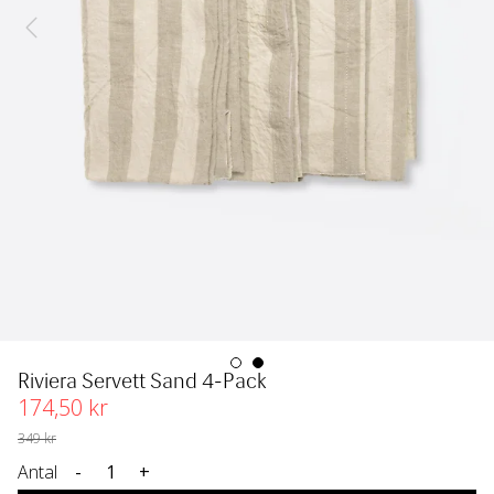
Riviera Servett Sand 4-Pack
174
,50
 kr
349
 kr
Antal
-
+