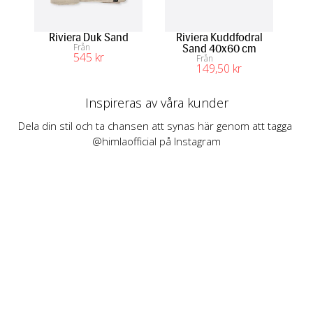
Riviera Duk Sand
Riviera Kuddfodral
M
Från
Sand 40x60 cm
545
 kr
Från
149
,50
 kr
Inspireras av våra kunder
Dela din stil och ta chansen att synas här genom att tagga 
@himlaofficial på Instagram