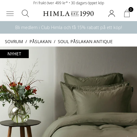
Fri frakt över 499 kr* • 30 dagars öppet köp
0
Bli medlem i Club Himla och få 15% rabatt på ett köp!
SOVRUM
/
PÅSLAKAN
/
SOUL PÅSLAKAN ANTIQUE
NYHET