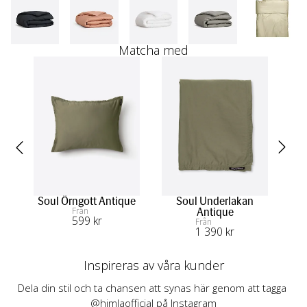
Matcha med
Soul Örngott Antique
Soul Underlakan
D
Från
Antique
599
 kr
Från
1 390
 kr
Inspireras av våra kunder
Dela din stil och ta chansen att synas här genom att tagga 
@himlaofficial på Instagram