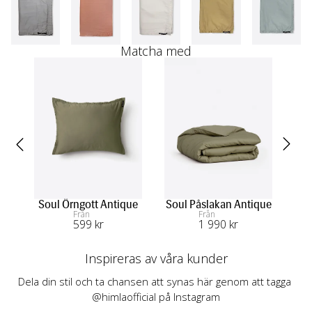
Matcha med
Soul Örngott Antique
Soul Påslakan Antique
D
Från
Från
599
 kr
1 990
 kr
Inspireras av våra kunder
Dela din stil och ta chansen att synas här genom att tagga 
@himlaofficial på Instagram