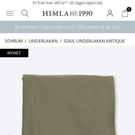
Fri frakt över 499 kr* • 30 dagars öppet köp
0
Bli medlem i Club Himla och få 15% rabatt på ett köp!
SOVRUM
/
UNDERLAKAN
/
SOUL UNDERLAKAN ANTIQUE
NYHET