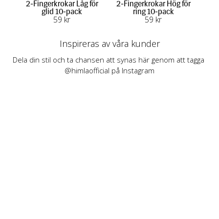
2-Fingerkrokar Låg för
2-Fingerkrokar Hög för
1-F
glid 10-pack
ring 10-pack
59
 kr
59
 kr
Inspireras av våra kunder
Dela din stil och ta chansen att synas här genom att tagga 
@himlaofficial på Instagram