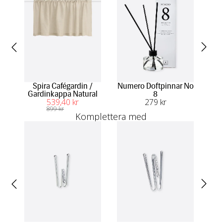
Spira Cafégardin /
Numero Doftpinnar No
Spi
Gardinkappa Natural
8
539
,40
 kr
279
 kr
899
 kr
Komplettera med