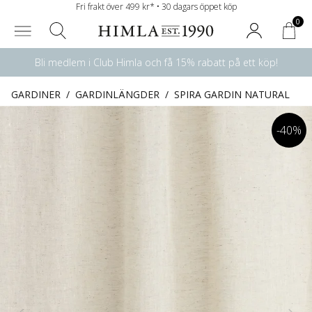
Fri frakt över 499 kr* • 30 dagars öppet köp
0
Bli medlem i Club Himla och få 15% rabatt på ett köp!
GARDINER
/
GARDINLÄNGDER
/
SPIRA GARDIN NATURAL
-40%