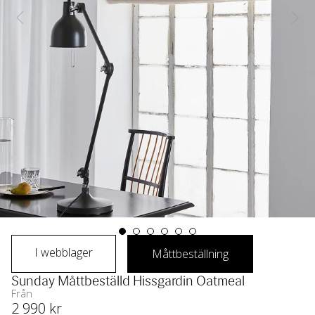
I webblager
Måttbeställning
Sunday Måttbeställd Hissgardin Oatmeal
Från
2 990
 kr