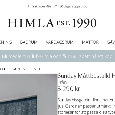
Fri frakt över 499 kr* • 30 dagars öppet köp
KNING
BADRUM
VARDAGSRUM
MATTOR
GÅV
Bli medlem i Club Himla och få 15% rabatt på ett köp!
ningsgardiner
afégardin & Gardinkappa
Bordslöpare
Underlakan
Färgguide
Innerkuddar
Badrumsmattor
Linneservetter
Hissgardiner
Överkast
Duk
Gardinkappor & Caf
Servettringar
Sängkappa
Bäddguide
Sängkappor
Plädar
 HISSGARDIN SILENCE
Sunday Måttbeställd H
Från
3 290
 kr
Sunday hissgardin i linne har et
ljus. Gardinen passar utmärkt 
storlekar för att passa olika type