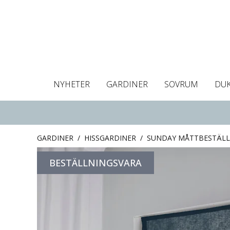
NYHETER
GARDINER
SOVRUM
DU
Dukar
Gardiner
Gardinlängder
Påslakan
Handdukar
Kuddfodral
Gardinguide
Bordstabletter
Hissgardin
Mörklägg
Örngott
C
GARDINER
/
HISSGARDINER
/
SUNDAY MÅTTBESTÄLLD
BESTÄLLNINGSVARA