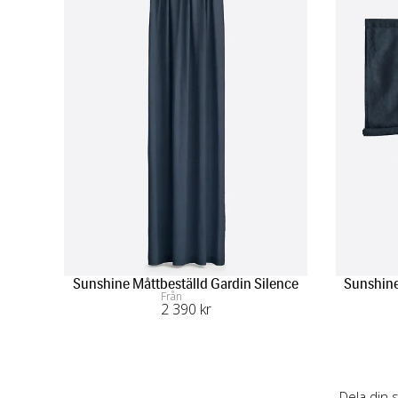
Sunshine Måttbeställd Gardin Silence
Sunshine
Från
2 390
 kr
Dela din 