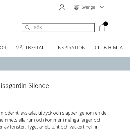
Sverige
0
OR
MÅTTBESTÄLL
INSPIRATION
CLUB HIMLA
égardiner
Sänggavelöverdrag
Kökshanddukar
Dofter & Accessoarer
Sänggavelöverdrag
Gardintillbehör
Instashop
Dofter
Grytvantar & Grytlappar
Tygprover
issgardin Silence
t modernt, avskalat uttryck och släpper igenom en del
i hemmets alla rum och kommer i många färger och
r av fönster. Tyget är ett tunt och vackert hellinn...