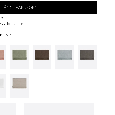
LÄGG I VARUKORG
ckor
eställda varor
on