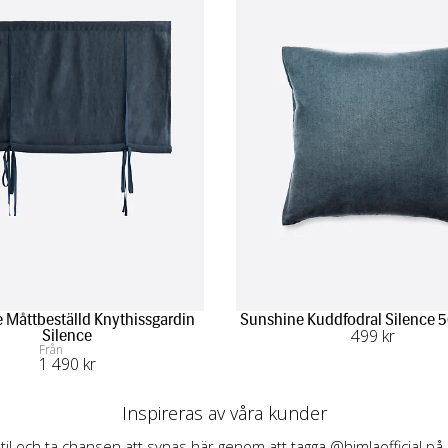
 Måttbeställd Knythissgardin
Sunshine Kuddfodral Silence 
499
 kr
Silence
Från
1 490
 kr
Inspireras av våra kunder
stil och ta chansen att synas här genom att tagga @himlaofficial på