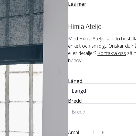
Läs mer
Himla Ateljé
Med Himla Ateljé kan du beställa
enkelt och smidigt. Önskar du nå
eller detaljer? 
Kontakta oss
 så h
behov.
Längd
Bredd
Antal
-
+