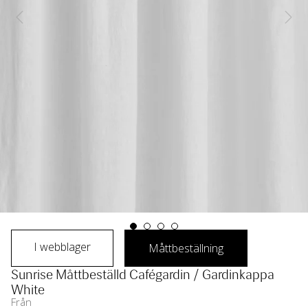
I webblager
Måttbeställning
Sunrise Måttbeställd Cafégardin / Gardinkappa 
White
Från