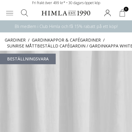
Fri frakt över 499 kr* • 30 dagars öppet köp
0
Bli medlem i Club Himla och få 15% rabatt på ett köp!
GARDINER
/
GARDINKAPPOR & CAFÉGARDINER
/
SUNRISE MÅTTBESTÄLLD CAFÉGARDIN / GARDINKAPPA WHIT
BESTÄLLNINGSVARA