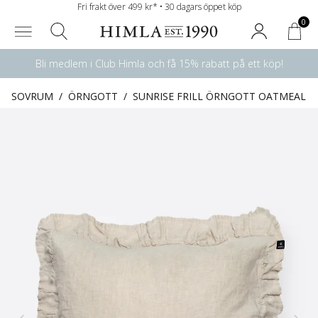
Fri frakt över 499 kr* • 30 dagars öppet köp
0
Bli medlem i Club Himla och få 15% rabatt på ett köp!
SOVRUM
/
ÖRNGOTT
/
SUNRISE FRILL ÖRNGOTT OATMEAL