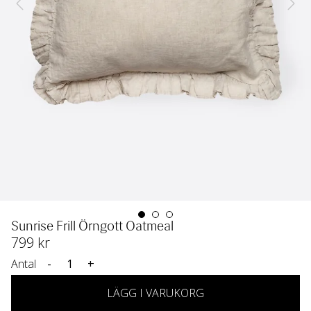
Sunrise Frill Örngott Oatmeal
799
 kr
Antal
-
+
LÄGG I VARUKORG