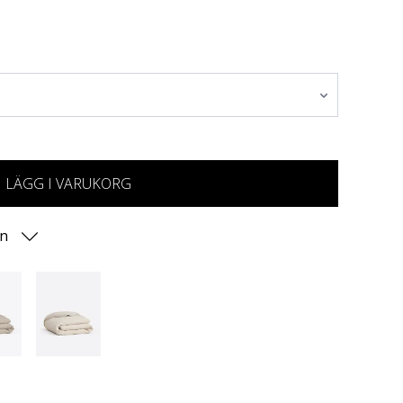
LÄGG I VARUKORG
on