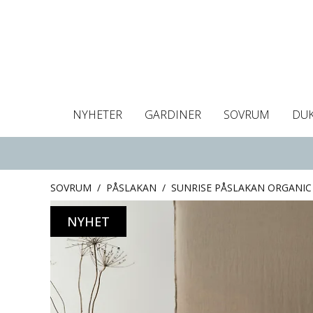
NYHETER
GARDINER
SOVRUM
DU
Dukar
Gardiner
Gardinlängder
Påslakan
Handdukar
Kuddfodral
Gardinguide
Bordstabletter
Hissgardin
Mörklägg
Örngott
C
SOVRUM
/
PÅSLAKAN
/
SUNRISE PÅSLAKAN ORGANIC
NYHET