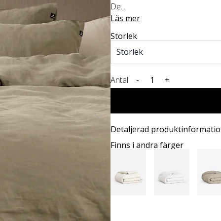
De...
Läs mer
Storlek
Antal
-
+
Detaljerad produktinformati
Finns i andra färger