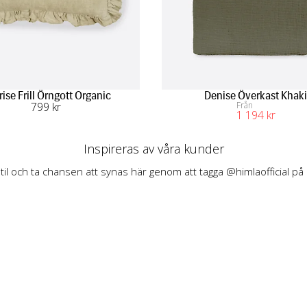
ise Frill Örngott Organic
Denise Överkast Khaki
799
 kr
Från
1 194
 kr
Inspireras av våra kunder
stil och ta chansen att synas här genom att tagga @himlaofficial på