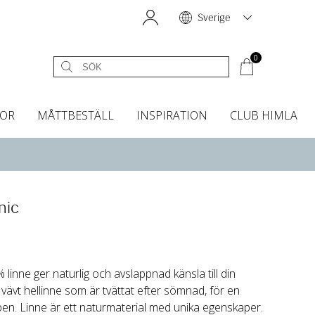
Sverige
0
OR
MÅTTBESTÄLL
INSPIRATION
CLUB HIMLA
égardiner
Sänggavelöverdrag
Kökshanddukar
Dofter & Accessoarer
Sänggavelöverdrag
Gardintillbehör
Instashop
Dofter
Grytvantar & Grytlappar
Tygprover
nic
linne ger naturlig och avslappnad känsla till din
 vävt hellinne som är tvättat efter sömnad, för en
en. Linne är ett naturmaterial med unika egenskaper.