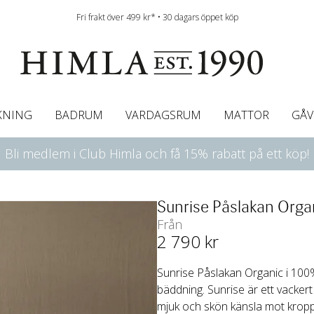
Fri frakt över 499 kr* • 30 dagars öppet köp
KNING
BADRUM
VARDAGSRUM
MATTOR
GÅV
Bli medlem i Club Himla och få 15% rabatt på ett köp!
ningsgardiner
afégardin & Gardinkappa
Bordslöpare
Underlakan
Färgguide
Innerkuddar
Badrumsmattor
Linneservetter
Hissgardiner
Överkast
Duk
Gardinkappor & Caf
Servettringar
Sängkappa
Bäddguide
Sängkappor
Plädar
Sunrise Påslakan Orga
Från
2 790
 kr
Sunrise Påslakan Organic i 100% 
bäddning. Sunrise är ett vackert
mjuk och skön känsla mot kropp