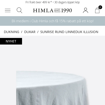
Fri frakt över 499 kr* • 30 dagars öppet köp
0
Bli medlem i Club Himla och få 15% rabatt på ett köp!
DUKNING
/
DUKAR
/
SUNRISE RUND LINNEDUK ILLUSION
NYHET