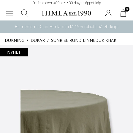
Fri frakt över 499 kr* • 30 dagars öppet köp
0
Bli medlem i Club Himla och få 15% rabatt på ett köp!
DUKNING
/
DUKAR
/
SUNRISE RUND LINNEDUK KHAKI
NYHET