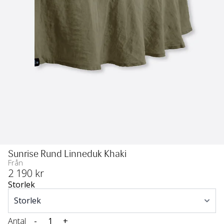
Sunrise Rund Linneduk Khaki
Från
2 190
 kr
Storlek
Antal
-
+