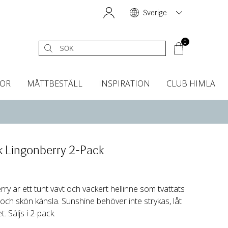
Sverige
0
OR
MÅTTBESTÄLL
INSPIRATION
CLUB HIMLA
égardiner
Sänggavelöverdrag
Kökshanddukar
Dofter & Accessoarer
Sänggavelöverdrag
Gardintillbehör
Instashop
Dofter
Grytvantar & Grytlappar
Tygprover
 Lingonberry 2-Pack
y är ett tunt vävt och vackert hellinne som tvättats
och skön känsla. Sunshine behöver inte strykas, låt
. Säljs i 2-pack.