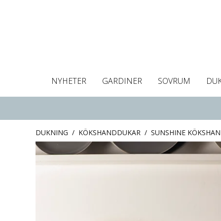
NYHETER
GARDINER
SOVRUM
DU
Dukar
Gardiner
Gardinlängder
Påslakan
Handdukar
Kuddfodral
Gardinguide
Bordstabletter
Hissgardin
Mörklägg
Örngott
C
DUKNING
/
KÖKSHANDDUKAR
/
SUNSHINE KÖKSHAN