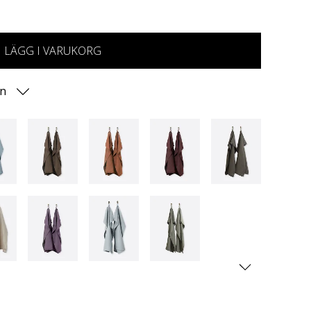
LÄGG I VARUKORG
on