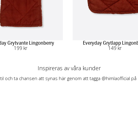
day Grytvante Lingonberry
Everyday Grytlapp Lingon
199
 kr
149
 kr
Inspireras av våra kunder
stil och ta chansen att synas här genom att tagga @himlaofficial på