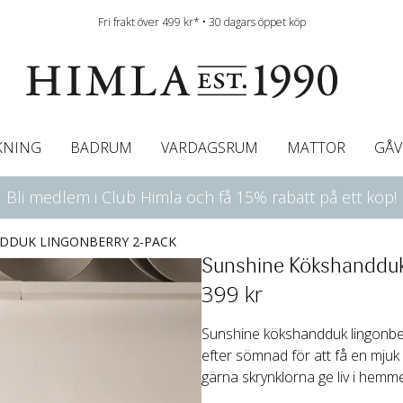
Fri frakt över 499 kr* • 30 dagars öppet köp
KNING
BADRUM
VARDAGSRUM
MATTOR
GÅV
Bli medlem i Club Himla och få 15% rabatt på ett köp!
ningsgardiner
afégardin & Gardinkappa
Bordslöpare
Underlakan
Färgguide
Innerkuddar
Badrumsmattor
Linneservetter
Hissgardiner
Överkast
Duk
Gardinkappor & Caf
Servettringar
Sängkappa
Bäddguide
Sängkappor
Plädar
DDUK LINGONBERRY 2-PACK
Sunshine Kökshandduk
399
 kr
Sunshine kökshandduk lingonberr
efter sömnad för att få en mjuk 
gärna skrynklorna ge liv i hemmet