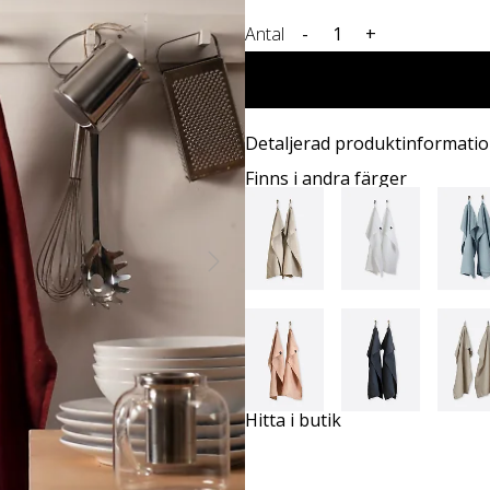
Antal
-
+
Detaljerad produktinformati
Finns i andra färger
Hitta i butik