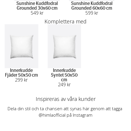
Sunshine Kuddfodral
Sunshine Kuddfodral
La
Grounded 30x60 cm
Grounded 60x60 cm
G
549
 kr
599
 kr
Komplettera med
Innerkudde
Innerkudde
Fjäder 50x50 cm
Syntet 50x50
299
 kr
cm
249
 kr
Inspireras av våra kunder
Dela din stil och ta chansen att synas här genom att tagga 
@himlaofficial på Instagram