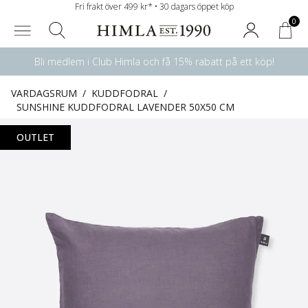
Fri frakt över 499 kr* • 30 dagars öppet köp
0
Bli medlem i Club Himla och få 15% rabatt på ett köp!
VARDAGSRUM
/
KUDDFODRAL
/
SUNSHINE KUDDFODRAL LAVENDER 50X50 CM
OUTLET