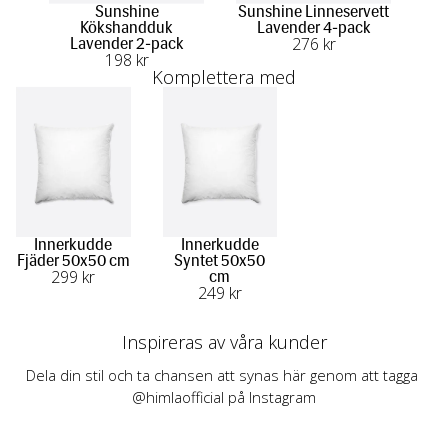
Sunshine
Sunshine Linneservett
Su
Kökshandduk
Lavender 4-pack
276
 kr
Lavender 2-pack
198
 kr
Komplettera med
Innerkudde
Innerkudde
Fjäder 50x50 cm
Syntet 50x50
299
 kr
cm
249
 kr
Inspireras av våra kunder
Dela din stil och ta chansen att synas här genom att tagga 
@himlaofficial på Instagram