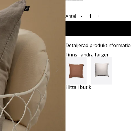
Antal
-
+
Detaljerad produktinformati
Finns i andra färger
Hitta i butik