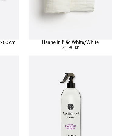
40x60 cm
Hannelin Pläd White/White
2 190
 kr