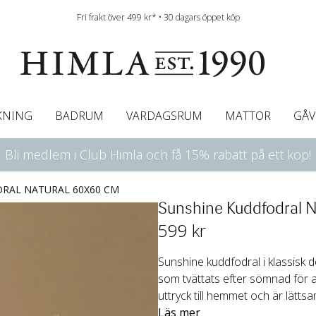
Fri frakt över 499 kr* • 30 dagars öppet köp
KNING
BADRUM
VARDAGSRUM
MATTOR
GÅV
Bli medlem i Club Himla och få 15% rabatt på ett köp!
ningsgardiner
afégardin & Gardinkappa
Bordslöpare
Underlakan
Färgguide
Innerkuddar
Badrumsmattor
Linneservetter
Hissgardiner
Överkast
Duk
Gardinkappor & Caf
Servettringar
Sängkappa
Bäddguide
Sängkappor
Plädar
RAL NATURAL 60X60 CM
Sunshine Kuddfodral 
599
 kr
Sunshine kuddfodral i klassisk d
som tvättats efter sömnad för a
uttryck till hemmet och är lättsa
Läs mer