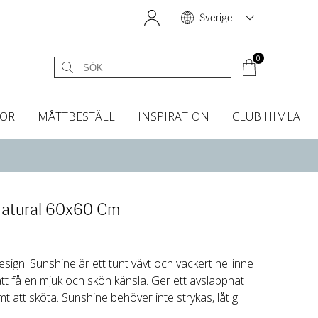
Sverige
0
OR
MÅTTBESTÄLL
INSPIRATION
CLUB HIMLA
égardiner
Sänggavelöverdrag
Kökshanddukar
Dofter & Accessoarer
Sänggavelöverdrag
Gardintillbehör
Instashop
Dofter
Grytvantar & Grytlappar
Tygprover
Natural 60x60 Cm
esign. Sunshine är ett tunt vävt och vackert hellinne
tt få en mjuk och skön känsla. Ger ett avslappnat
mt att sköta. Sunshine behöver inte strykas, låt g...