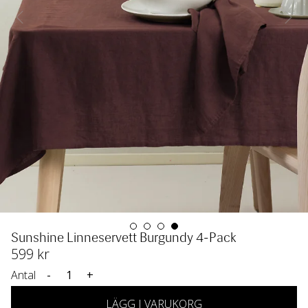
Sunshine Linneservett Burgundy 4-Pack
599
 kr
Antal
-
+
LÄGG I VARUKORG