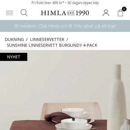
Fri frakt över 499 kr* • 30 dagars öppet köp
0
Bli medlem i Club Himla och få 15% rabatt på ett köp!
DUKNING
/
LINNESERVETTER
/
SUNSHINE LINNESERVETT BURGUNDY 4-PACK
NYHET