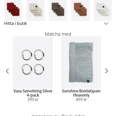
Hitta i butik
Matcha med
Vasa Servettring Silver
Sunshine Bordslöpare
S
4-pack
Heavenly
399
 kr
499
 kr