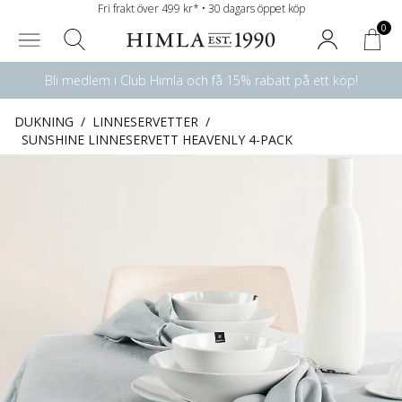
Fri frakt över 499 kr* • 30 dagars öppet köp
0
Bli medlem i Club Himla och få 15% rabatt på ett köp!
DUKNING
/
LINNESERVETTER
/
SUNSHINE LINNESERVETT HEAVENLY 4-PACK