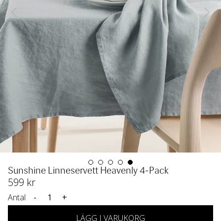
Sunshine Linneservett Heavenly 4-Pack
599
 kr
Antal
-
+
LÄGG I VARUKORG