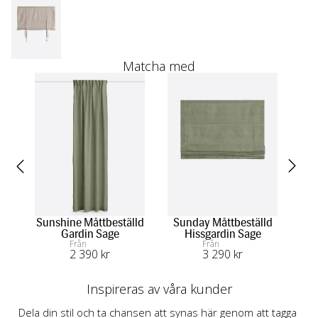
Matcha med
Sunshine Måttbeställd
Sunday Måttbeställd
Su
Gardin Sage
Hissgardin Sage
Från
Från
2 390
 kr
3 290
 kr
Inspireras av våra kunder
Dela din stil och ta chansen att synas här genom att tagga 