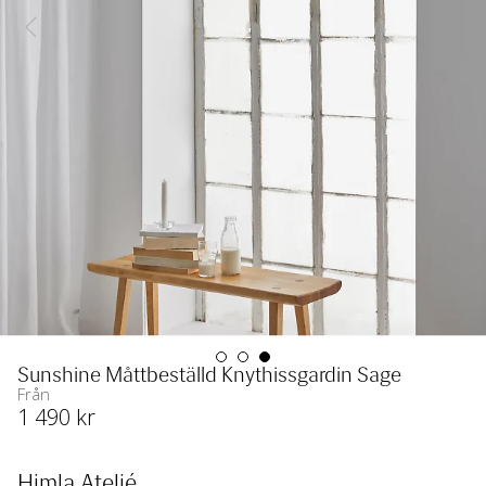
Sunshine Måttbeställd Knythissgardin Sage
Från
1 490
 kr
Himla Ateljé