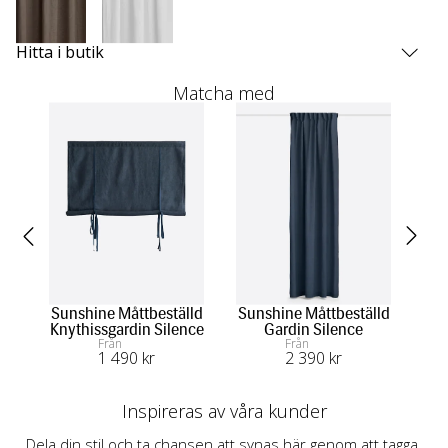
Hitta i butik
Matcha med
Sunshine Måttbeställd
Sunshine Måttbeställd
Su
Knythissgardin Silence
Gardin Silence
H
Från
Från
1 490
 kr
2 390
 kr
Inspireras av våra kunder
Dela din stil och ta chansen att synas här genom att tagga 