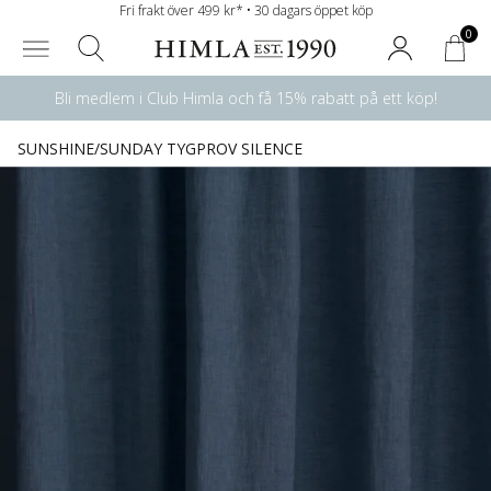
Fri frakt över 499 kr* • 30 dagars öppet köp
0
Bli medlem i Club Himla och få 15% rabatt på ett köp!
SUNSHINE/SUNDAY TYGPROV SILENCE