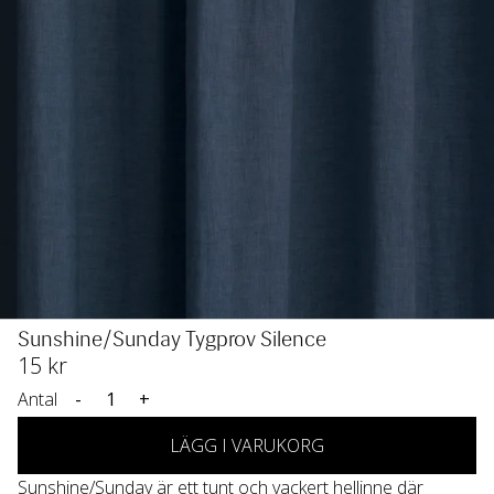
Sunshine/Sunday Tygprov Silence
15
 kr
Antal
-
+
LÄGG I VARUKORG
Sunshine/Sunday är ett tunt och vackert hellinne där