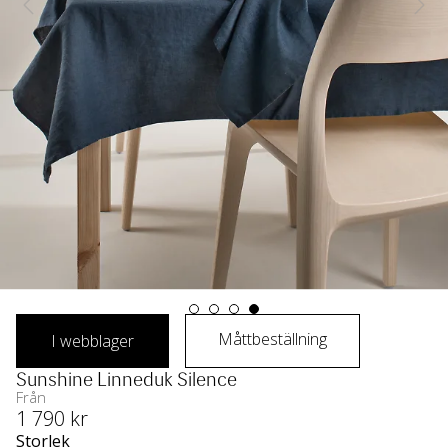
Måttbeställning
I webblager
Sunshine Linneduk Silence
Från
1 790
 kr
Storlek