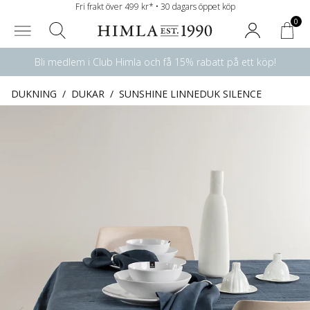
Fri frakt över 499 kr* • 30 dagars öppet köp
0
Bli medlem i Club Himla och få 15% rabatt på ett köp!
DUKNING
/
DUKAR
/
SUNSHINE LINNEDUK SILENCE