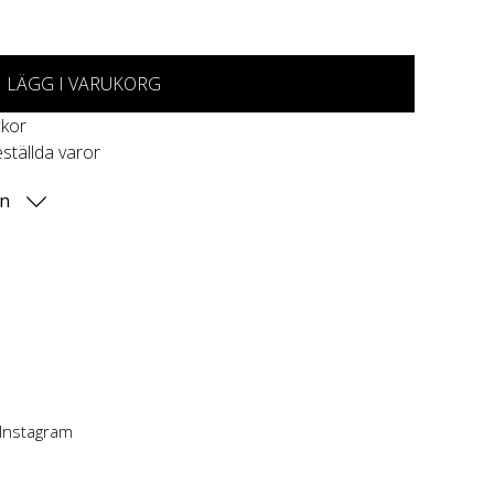
LÄGG I VARUKORG
ckor
eställda varor
on
 Instagram