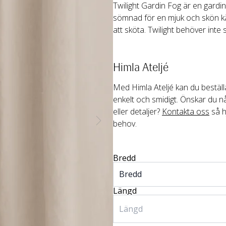
Twilight Gardin Fog är en gardin 
sömnad för en mjuk och skön kän
att sköta. Twilight behöver inte 
Himla Ateljé
Med Himla Ateljé kan du beställa
enkelt och smidigt. Önskar du nå
eller detaljer? 
Kontakta oss
 så h
behov.
Bredd
Längd