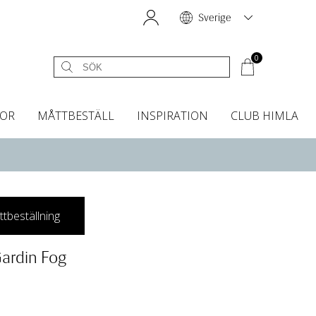
Sverige
0
OR
MÅTTBESTÄLL
INSPIRATION
CLUB HIMLA
égardiner
Sänggavelöverdrag
Kökshanddukar
Dofter & Accessoarer
Sänggavelöverdrag
Gardintillbehör
Instashop
Dofter
Grytvantar & Grytlappar
Tygprover
tbeställning
Gardin Fog