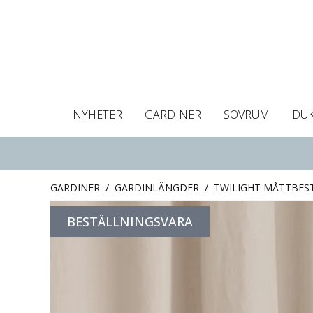
NYHETER
GARDINER
SOVRUM
DU
Dukar
Gardiner
Gardinlängder
Påslakan
Handdukar
Kuddfodral
Gardinguide
Bordstabletter
Hissgardin
Mörklägg
Örngott
C
GARDINER
/
GARDINLÄNGDER
/
TWILIGHT MÅTTBES
BESTÄLLNINGSVARA