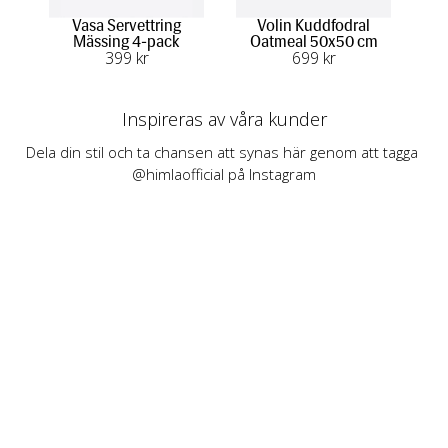
Vasa Servettring
Volin Kuddfodral
V
Mässing 4-pack
Oatmeal 50x50 cm
399
 kr
699
 kr
Inspireras av våra kunder
Dela din stil och ta chansen att synas här genom att tagga 
@himlaofficial på Instagram