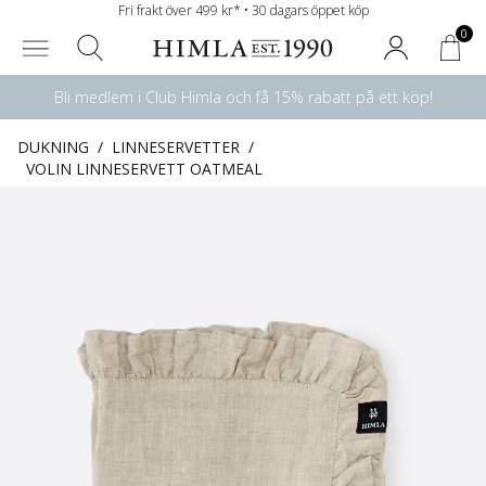
Fri frakt över 499 kr* • 30 dagars öppet köp
0
Bli medlem i Club Himla och få 15% rabatt på ett köp!
DUKNING
/
LINNESERVETTER
/
VOLIN LINNESERVETT OATMEAL