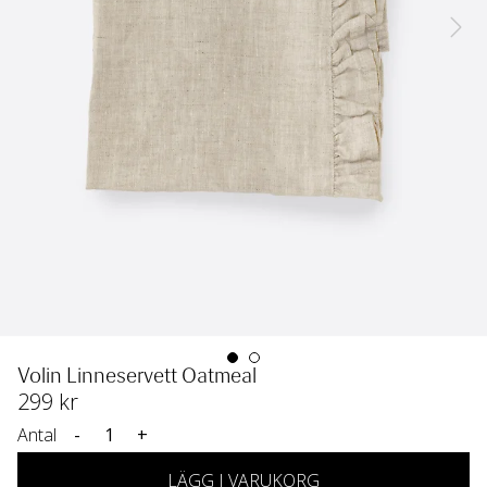
Volin Linneservett Oatmeal
299
 kr
Antal
-
+
LÄGG I VARUKORG